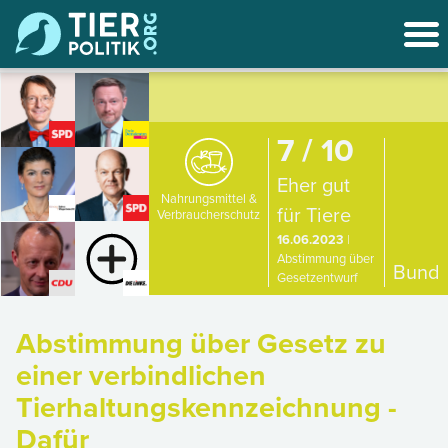
7 / 10
Eher gut
Nahrungsmittel &
für Tiere
Verbraucherschutz
16.06.2023
|
Abstimmung über
Bund
Gesetzentwurf
Abstimmung über Gesetz zu
einer verbindlichen
Tierhaltungskennzeichnung -
Dafür