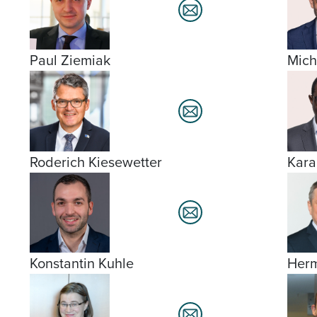
Paul Ziemiak
Mich
Roderich Kiesewetter
Kar
Konstantin Kuhle
Her