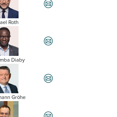
ael Roth
amba Diaby
mann Gröhe