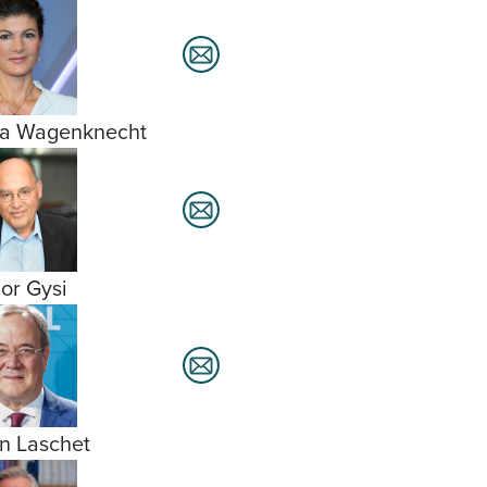
a Wagenknecht
or Gysi
n Laschet