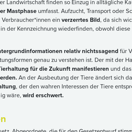
 Landwirtschaft finden so Einzug in alltägliche K
der Mastphase
umfasst. Aufzucht, Transport oder S
ei Verbraucher*innen ein
verzerrtes Bild
, da sich wi
t in der Kennzeichnung wiederfinden, obwohl diese 
tergrundinformationen relativ nichtssagend
für V
altungsformen genau zu verstehen ist. Der mit der 
Tierhaltung für die Zukunft manifestieren
und da
werden.
An der Ausbeutung der Tiere ändert sich dad
altung
, der den wahren Interessen der Tiere ents
lig wäre,
wird erschwert.
en
setz. Abgeordnete, die für den Gesetzentwurf stimmt