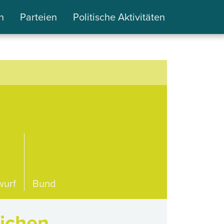
n
Parteien
Politische Aktivitäten
wurf
Bund
lichen