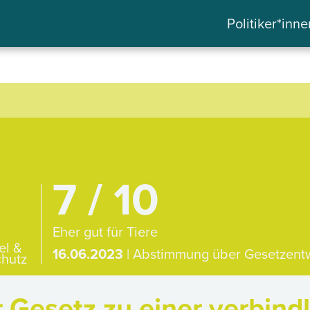
Politiker*inne
7 / 10
Eher gut für Tiere
el &
16.06.2023
| Abstimmung über Gesetzent
hutz
Gesetz zu einer verbind