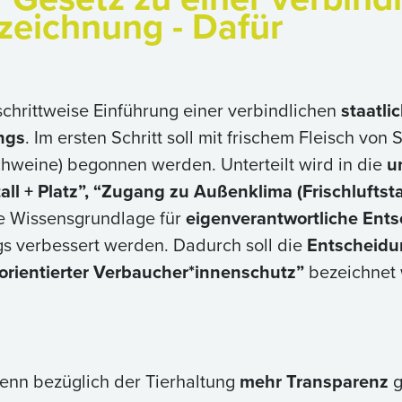
zeichnung - Dafür
e schrittweise Einführung einer verbindlichen
staatl
ngs
. Im ersten Schritt soll mit frischem Fleisch vo
hweine) begonnen werden. Unterteilt wird in die
u
ll + Platz”, “Zugang zu Außenklima (Frischluftsta
ie Wissensgrundlage für
eigenverantwortliche Ent
gs verbessert werden. Dadurch soll die
Entscheidu
lorientierter Verbaucher*innenschutz”
bezeichnet 
wenn bezüglich der Tierhaltung
mehr Transparenz
g