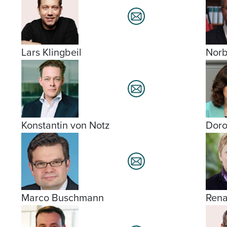
Lars Klingbeil
Norb
Konstantin von Notz
Doro
Marco Buschmann
Rena