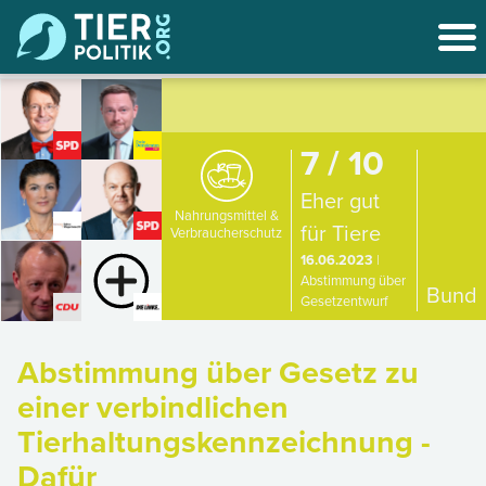
7 / 10
Eher gut
Nahrungsmittel &
für Tiere
Verbraucherschutz
16.06.2023
|
Abstimmung über
Bund
Gesetzentwurf
Abstimmung über Gesetz zu
einer verbindlichen
Tierhaltungskennzeichnung -
Dafür