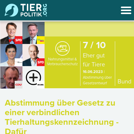
7 / 10
Eher gut
Nahrungsmittel &
für Tiere
Verbraucherschutz
16.06.2023
|
Abstimmung über
Bund
Gesetzentwurf
Abstimmung über Gesetz zu
einer verbindlichen
Tierhaltungskennzeichnung -
Dafür