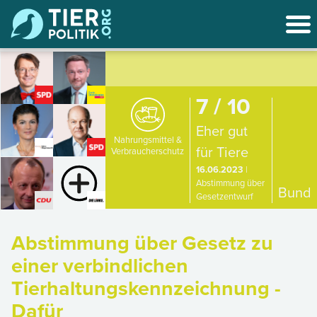
7 / 10
Eher gut
Nahrungsmittel &
für Tiere
Verbraucherschutz
16.06.2023
|
Abstimmung über
Bund
Gesetzentwurf
Abstimmung über Gesetz zu
einer verbindlichen
Tierhaltungskennzeichnung -
Dafür