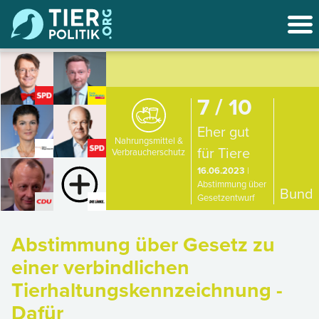
7 / 10
Eher gut
Nahrungsmittel &
für Tiere
Verbraucherschutz
16.06.2023
|
Abstimmung über
Bund
Gesetzentwurf
Abstimmung über Gesetz zu
einer verbindlichen
Tierhaltungskennzeichnung -
Dafür