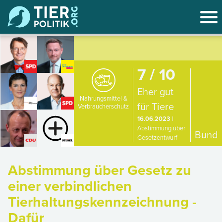
7 / 10
Eher gut
Nahrungsmittel &
für Tiere
Verbraucherschutz
16.06.2023
|
Abstimmung über
Bund
Gesetzentwurf
Abstimmung über Gesetz zu
einer verbindlichen
Tierhaltungskennzeichnung -
Dafür