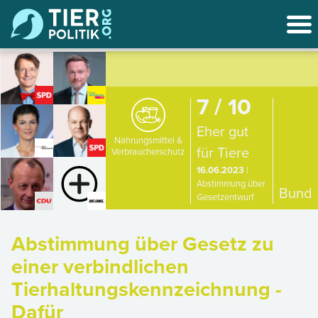
7 / 10
Eher gut
Nahrungsmittel &
für Tiere
Verbraucherschutz
16.06.2023
|
Abstimmung über
Bund
Gesetzentwurf
Abstimmung über Gesetz zu
einer verbindlichen
Tierhaltungskennzeichnung -
Dafür