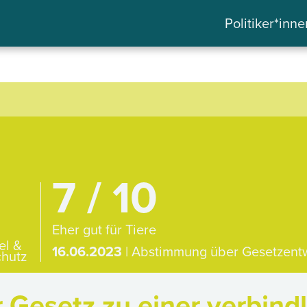
Politiker*inne
7 / 10
Eher gut für Tiere
el &
16.06.2023
| Abstimmung über Gesetzent
hutz
Gesetz zu einer verbind