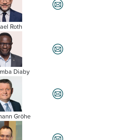
ael Roth
amba Diaby
mann Gröhe