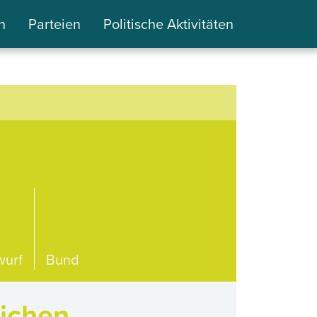
n
Parteien
Politische Aktivitäten
wurf
Bund
lichen