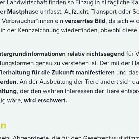
 Landwirtschaft finden so Einzug in alltägliche K
der Mastphase
umfasst. Aufzucht, Transport oder S
ei Verbraucher*innen ein
verzerrtes Bild
, da sich wi
t in der Kennzeichnung wiederfinden, obwohl diese 
tergrundinformationen relativ nichtssagend
für V
altungsformen genau zu verstehen ist. Der mit der 
Tierhaltung für die Zukunft manifestieren
und da
werden.
An der Ausbeutung der Tiere ändert sich dad
altung
, der den wahren Interessen der Tiere ents
lig wäre,
wird erschwert.
en
setz. Abgeordnete, die für den Gesetzentwurf stimmt