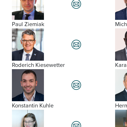
Paul Ziemiak
Mich
Roderich Kiesewetter
Kar
Konstantin Kuhle
Her