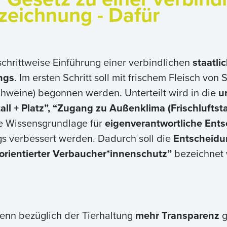
zeichnung - Dafür
e schrittweise Einführung einer verbindlichen
staatl
ngs
. Im ersten Schritt soll mit frischem Fleisch vo
hweine) begonnen werden. Unterteilt wird in die
u
ll + Platz”, “Zugang zu Außenklima (Frischluftsta
ie Wissensgrundlage für
eigenverantwortliche Ent
gs verbessert werden. Dadurch soll die
Entscheidu
lorientierter Verbaucher*innenschutz”
bezeichnet 
wenn bezüglich der Tierhaltung
mehr Transparenz
g