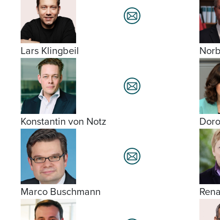
Lars Klingbeil
Norb
Konstantin von Notz
Doro
Marco Buschmann
Rena