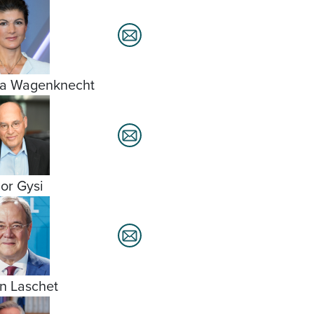
a Wagenknecht
or Gysi
n Laschet