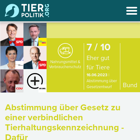
7 / 10
Eher gut
Nahrungsmittel &
für Tiere
Verbraucherschutz
16.06.2023
|
Abstimmung über
Bund
Gesetzentwurf
Abstimmung über Gesetz zu
einer verbindlichen
Tierhaltungskennzeichnung -
Dafür