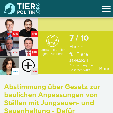
7 / 10
Eher gut
Landwirtschaftlich
für Tiere
genutzte Tiere
24.06.2021
|
Abstimmung über
Bund
Gesetzentwurf
Abstimmung über Gesetz zur
baulichen Anpassungen von
Ställen mit Jungsauen- und
Sauenhaltung - Dafür