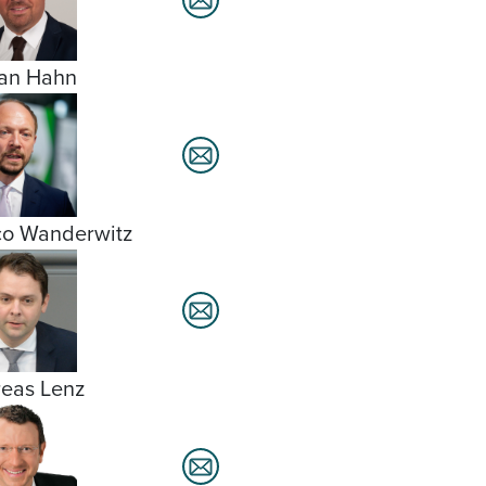
ian Hahn
o Wanderwitz
eas Lenz