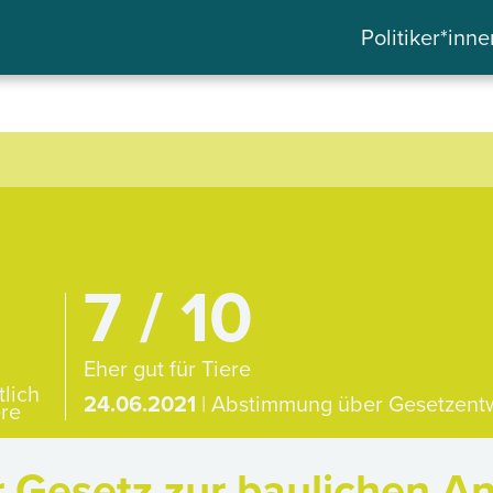
Politiker*inne
7 / 10
Eher gut für Tiere
tlich
24.06.2021
| Abstimmung über Gesetzent
ere
 Gesetz zur baulichen A