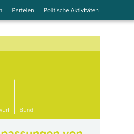
n
Parteien
Politische Aktivitäten
wurf
Bund
npassungen von