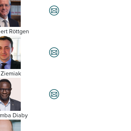
ert Röttgen
 Ziemiak
amba Diaby