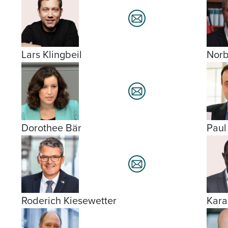
Lars Klingbeil
Norb
Dorothee Bär
Paul
Roderich Kiesewetter
Kar