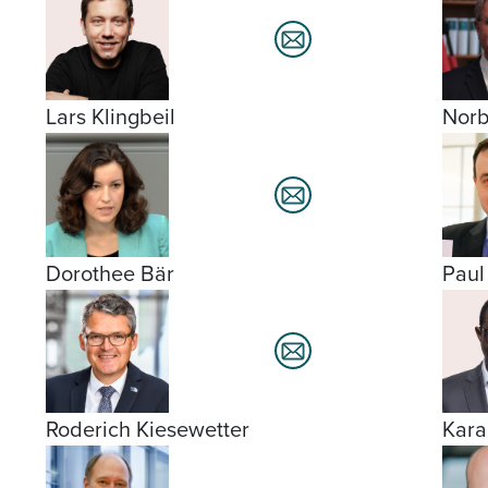
Lars Klingbeil
Norb
Dorothee Bär
Paul
Roderich Kiesewetter
Kar