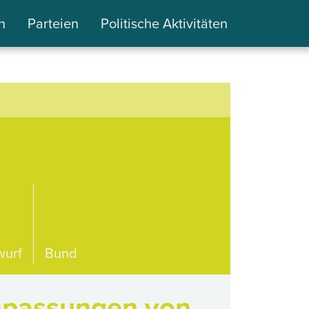
n
Parteien
Politische Aktivitäten
wurf
Bund
npassungen von