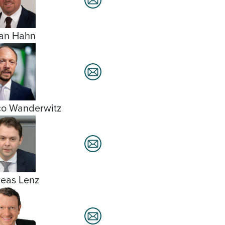
ian Hahn
o Wanderwitz
eas Lenz