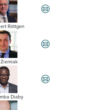
ert Röttgen
 Ziemiak
amba Diaby