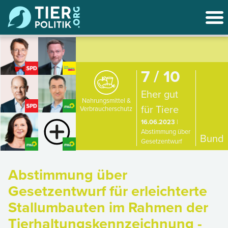
7 / 10
Eher gut
Nahrungsmittel &
für Tiere
Verbraucherschutz
16.06.2023
|
Abstimmung über
Bund
Gesetzentwurf
Abstimmung über
Gesetzentwurf für erleichterte
Stallumbauten im Rahmen der
Tierhaltungskennzeichnung -