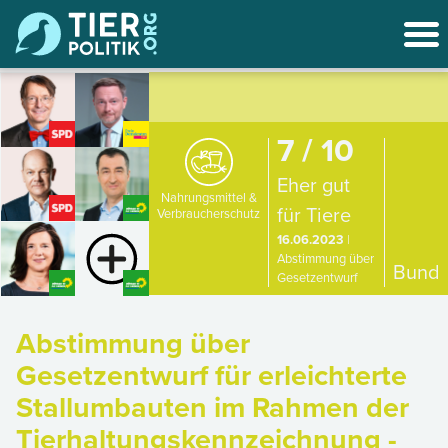
7 / 10
Eher gut
Nahrungsmittel &
für Tiere
Verbraucherschutz
16.06.2023
|
Abstimmung über
Bund
Gesetzentwurf
Abstimmung über
Gesetzentwurf für erleichterte
Stallumbauten im Rahmen der
Tierhaltungskennzeichnung -