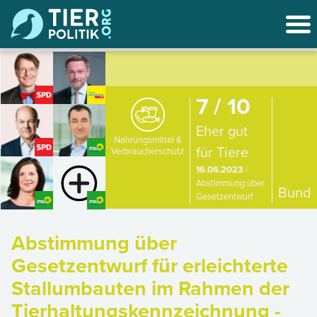
7 / 10
Eher gut
Nahrungsmittel &
für Tiere
Verbraucherschutz
16.06.2023
|
Abstimmung über
Bund
Gesetzentwurf
Abstimmung über
Gesetzentwurf für erleichterte
Stallumbauten im Rahmen der
Tierhaltungskennzeichnung -