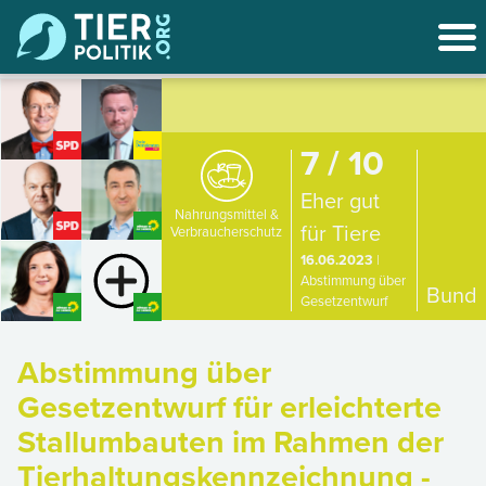
7 / 10
Eher gut
Nahrungsmittel &
für Tiere
Verbraucherschutz
16.06.2023
|
Abstimmung über
Bund
Gesetzentwurf
Abstimmung über
Gesetzentwurf für erleichterte
Stallumbauten im Rahmen der
Tierhaltungskennzeichnung -