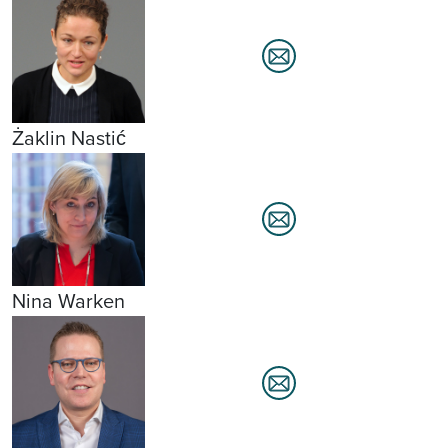
Żaklin Nastić
Nina Warken