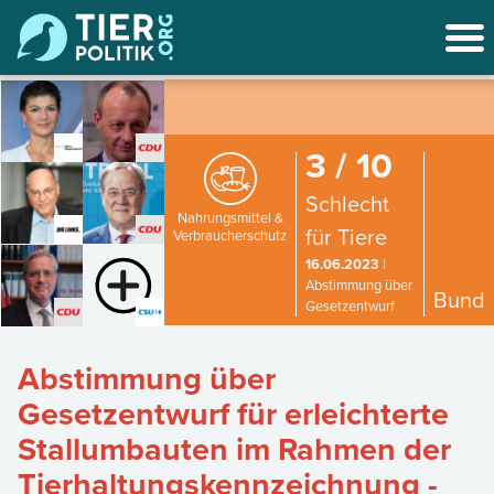
3 / 10
Schlecht
Nahrungsmittel &
für Tiere
Verbraucherschutz
16.06.2023
|
Abstimmung über
Bund
Gesetzentwurf
Abstimmung über
Gesetzentwurf für erleichterte
Stallumbauten im Rahmen der
Tierhaltungskennzeichnung -