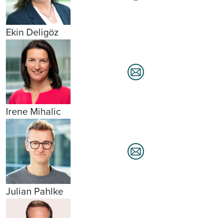
Ekin Deligöz
Irene Mihalic
Julian Pahlke