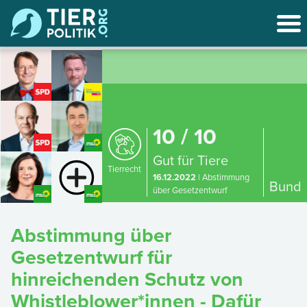
10 / 10
Gut für Tiere
Tierrecht
16.12.2022
| Abstimmung
Bund
über Gesetzentwurf
Abstimmung über
Gesetzentwurf für
hinreichenden Schutz von
Whistleblower*innen - Dafür