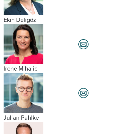
Ekin Deligöz
Irene Mihalic
Julian Pahlke