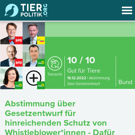
10 / 10
Gut für Tiere
Tierrecht
16.12.2022
| Abstimmung
Bund
über Gesetzentwurf
Abstimmung über
Gesetzentwurf für
hinreichenden Schutz von
Whistleblower*innen - Dafür