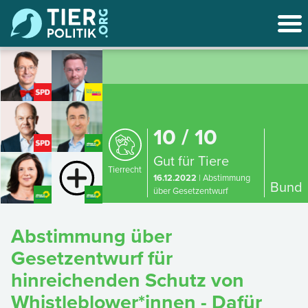
10 / 10
Gut für Tiere
Tierrecht
16.12.2022
| Abstimmung
Bund
über Gesetzentwurf
Abstimmung über
Gesetzentwurf für
hinreichenden Schutz von
Whistleblower*innen - Dafür