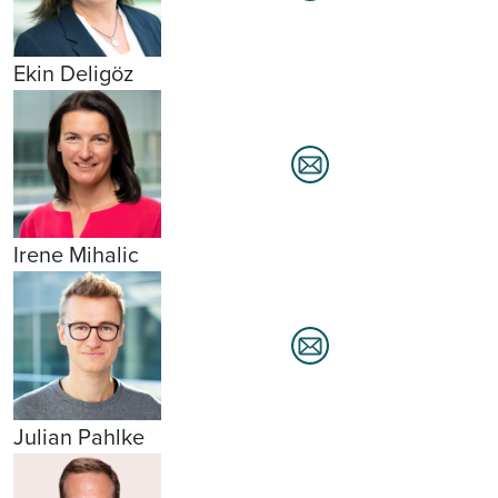
Ekin Deligöz
Irene Mihalic
Julian Pahlke