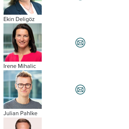
Ekin Deligöz
Irene Mihalic
Julian Pahlke