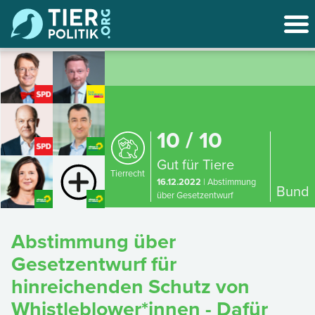
10 / 10
Gut für Tiere
Tierrecht
16.12.2022
| Abstimmung
Bund
über Gesetzentwurf
Abstimmung über
Gesetzentwurf für
hinreichenden Schutz von
Whistleblower*innen - Dafür