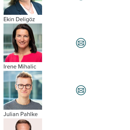
Ekin Deligöz
Irene Mihalic
Julian Pahlke