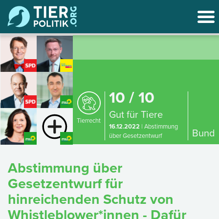
10 / 10
Gut für Tiere
Tierrecht
16.12.2022
| Abstimmung
Bund
über Gesetzentwurf
Abstimmung über
Gesetzentwurf für
hinreichenden Schutz von
Whistleblower*innen - Dafür