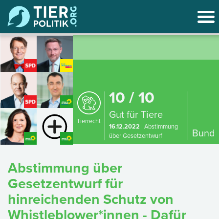
10 / 10
Gut für Tiere
Tierrecht
16.12.2022
| Abstimmung
Bund
über Gesetzentwurf
Abstimmung über
Gesetzentwurf für
hinreichenden Schutz von
Whistleblower*innen - Dafür