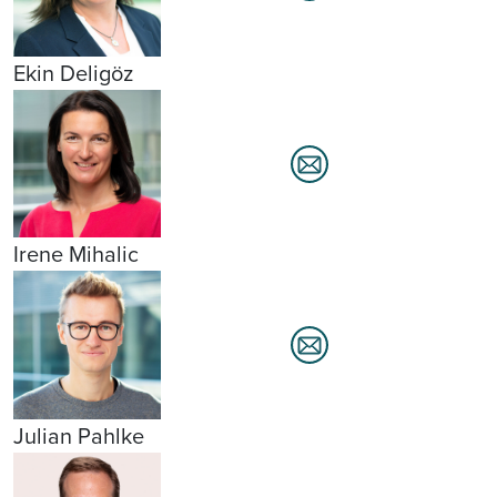
Ekin Deligöz
Irene Mihalic
Julian Pahlke