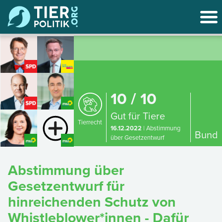
10 / 10
Gut für Tiere
Tierrecht
16.12.2022
| Abstimmung
Bund
über Gesetzentwurf
Abstimmung über
Gesetzentwurf für
hinreichenden Schutz von
Whistleblower*innen - Dafür