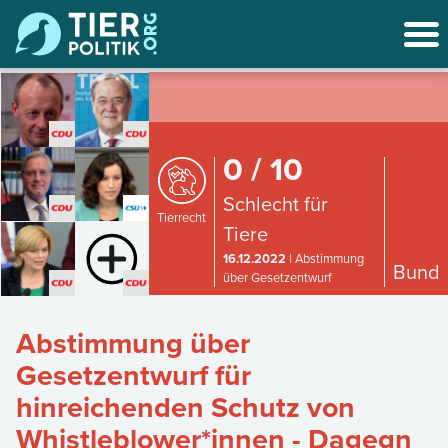
0 / 10
Schlecht für
Tierrecht
Tiere
16.12.2022
| Abstimmung
Bund
über Gesetzentwurf
Abstimmung über
Gesetzentwurf für
hinreichenden Schutz von
Whistleblower*innen - Dagegn