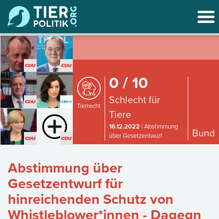
0 / 10
Schlecht für
Tierrecht
Tiere
16.12.2022
| Abstimmung
Bund
über Gesetzentwurf
Abstimmung über
Gesetzentwurf für
hinreichenden Schutz von
Whistleblower*innen - Dagegn