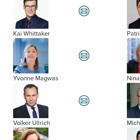
Kai Whittaker
Patr
Yvonne Magwas
Nina
Volker Ullrich
Mich