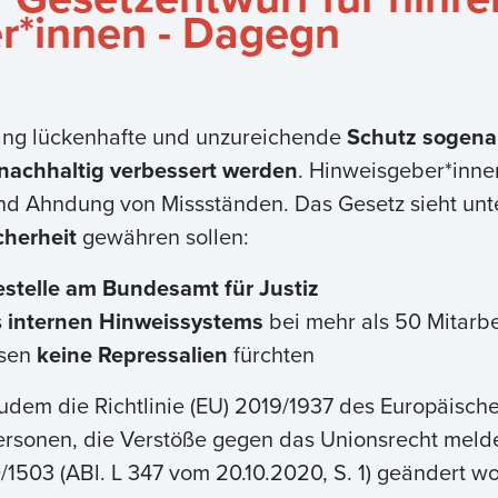
r*innen - Dagegn
lang lückenhafte und unzureichende
Schutz sogena
nachhaltig verbessert werden
. Hinweisgeber*innen
und Ahndung von Missständen. Das Gesetz sieht un
cherheit
gewähren sollen:
stelle am Bundesamt für Justiz
s
internen Hinweissystems
bei mehr als 50 Mitarb
ssen
keine Repressalien
fürchten
udem die Richtlinie (EU) 2019/1937 des Europäisc
sonen, die Verstöße gegen das Unionsrecht melden 
1503 (ABl. L 347 vom 20.10.2020, S. 1) geändert w