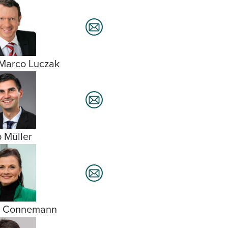
Marco Luczak
 Müller
a Connemann