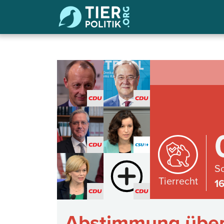
Sc
Tierrecht
1
Abstimmung über 