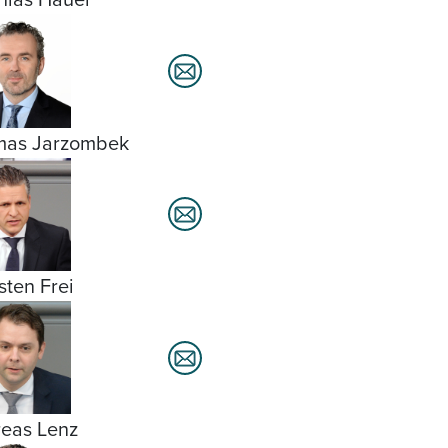
mas Jarzombek
sten Frei
eas Lenz