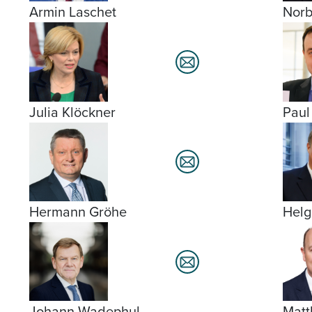
Armin Laschet
Norb
Julia Klöckner
Paul
Hermann Gröhe
Helg
Johann Wadephul
Matt