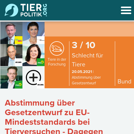
3 / 10
Schlecht für
Tiere in der
Tiere
Forschung
20.05.2021
|
Abstimmung über
Bund
Gesetzentwurf
Abstimmung über
Gesetzentwurf zu EU-
Mindeststandards bei
Tierversuchen - Dagegen