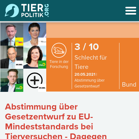
3 / 10
Schlecht für
Tiere in der
Tiere
Forschung
20.05.2021
|
Abstimmung über
Bund
Gesetzentwurf
Abstimmung über
Gesetzentwurf zu EU-
Mindeststandards bei
Tierversuchen - Dagegen