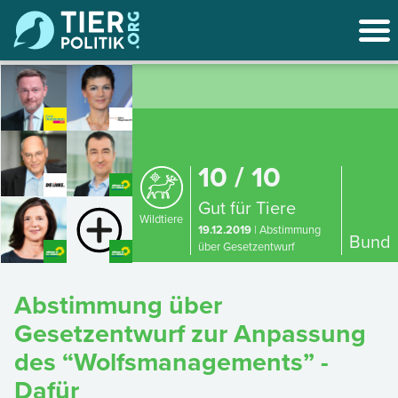
10 / 10
Gut für Tiere
Wildtiere
19.12.2019
| Abstimmung
Bund
über Gesetzentwurf
Abstimmung über
Gesetzentwurf zur Anpassung
des “Wolfsmanagements” -
Dafür