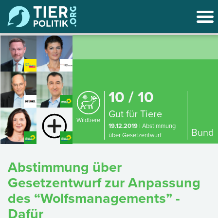
10 / 10
Gut für Tiere
Wildtiere
19.12.2019
| Abstimmung
Bund
über Gesetzentwurf
Abstimmung über
Gesetzentwurf zur Anpassung
des “Wolfsmanagements” -
Dafür