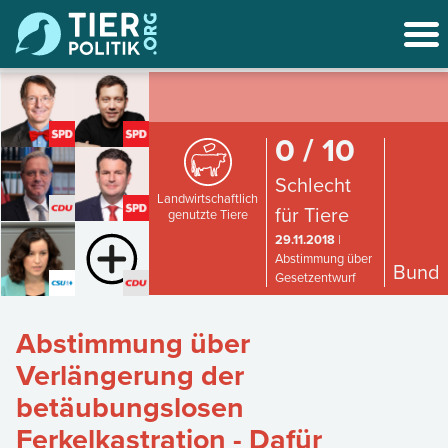
0 / 10
Schlecht
Landwirtschaftlich
für Tiere
genutzte Tiere
29.11.2018
|
Abstimmung über
Bund
Gesetzentwurf
Abstimmung über
Verlängerung der
betäubungslosen
Ferkelkastration - Dafür