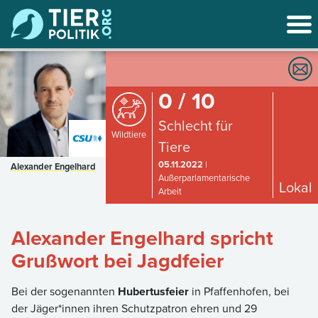
0 / 10
Schlecht für
Wildtiere
Tiere
05.11.2022
|
Alexander Engelhard
Außerparlamentarische
Lokal
Arbeit
Alexander Engelhard spricht
Grußwort bei Jagdfeier
Bei der sogenannten
Hubertusfeier
in Pfaffenhofen, bei
der Jäger*innen ihren Schutzpatron ehren und 29