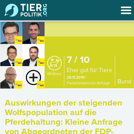
7 / 10
Eher gut für Tiere
Wildtiere
25.11.2019
|
Bund
Parlamentarische Anfrage
Auswirkungen der steigenden
Wolfspopulation auf die
Pferdehaltung: Kleine Anfrage
von Abgeordneten der FDP-