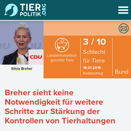
3 / 10
Schlecht
Landwirtschaftlich
für Tiere
genutzte Tiere
18.01.2019
|
Silvia Breher
Bund
Redebeitrag
Breher sieht keine
Notwendigkeit für weitere
Schritte zur Stärkung der
Kontrollen von Tierhaltungen