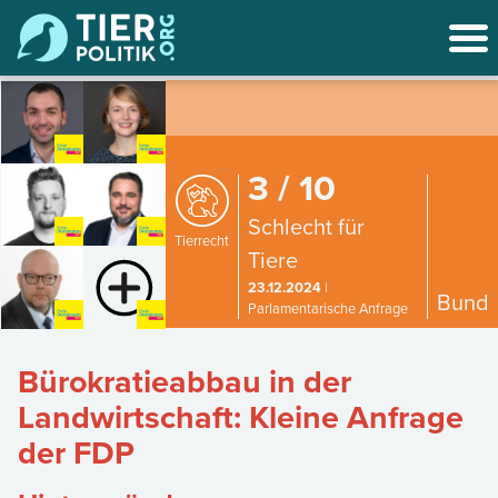
3 / 10
Schlecht für
Tierrecht
Tiere
23.12.2024
|
Bund
Parlamentarische Anfrage
Bürokratieabbau in der
Landwirtschaft: Kleine Anfrage
der FDP