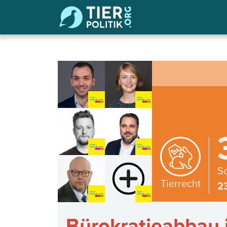
Sc
Tierrecht
2
Bürokratieabbau i