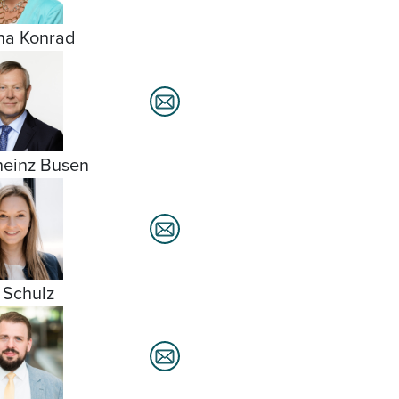
na Konrad
heinz Busen
 Schulz