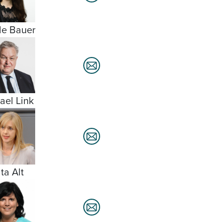
le Bauer
ael Link
ta Alt