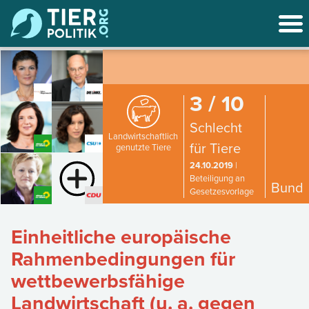
3 / 10
Schlecht
Landwirtschaftlich
für Tiere
genutzte Tiere
24.10.2019
|
Beteiligung an
Bund
Gesetzesvorlage
Einheitliche europäische
Rahmenbedingungen für
wettbewerbsfähige
Landwirtschaft (u. a. gegen