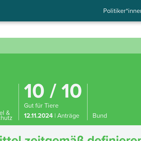
Politiker*inne
10 / 10
Gut für Tiere
el &
12.11.2024
| Anträge
Bund
hutz
tel zeitgemäß definieren