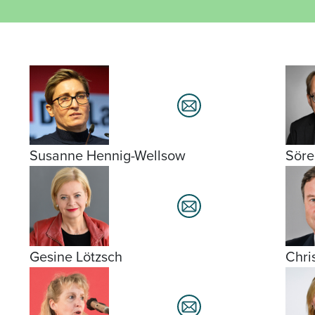
Susanne Hennig-Wellsow
Söre
Gesine Lötzsch
Chri