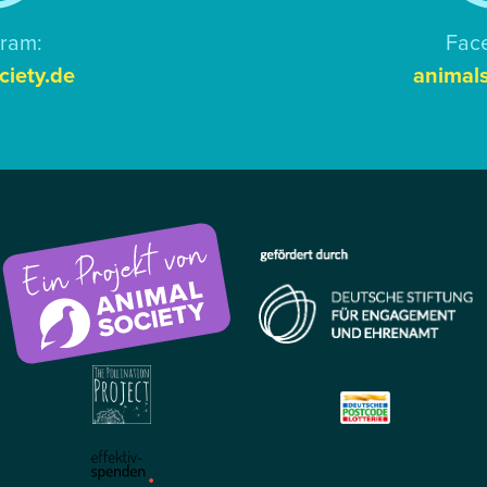
gram:
Fac
ciety.de
animals