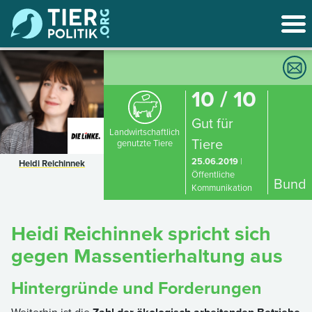
10 / 10
Gut für
Landwirtschaftlich
Tiere
genutzte Tiere
25.06.2019
|
Heidi Reichinnek
Öffentliche
Bund
Kommunikation
Heidi Reichinnek spricht sich
gegen Massentierhaltung aus
Hintergründe und Forderungen