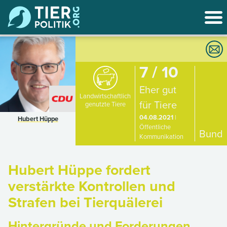
7 / 10
Eher gut
Landwirtschaftlich
für Tiere
genutzte Tiere
04.08.2021
|
Hubert Hüppe
Öffentliche
Bund
Kommunikation
Hubert Hüppe fordert
verstärkte Kontrollen und
Strafen bei Tierquälerei
Hintergründe und Forderungen