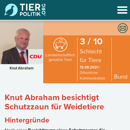
3 / 10
Schlecht
Landwirtschaftlich
für Tiere
genutzte Tiere
13.08.2021
|
Knut Abraham
Öffentliche
Bund
Kommunikation
Knut Abraham besichtigt
Schutzzaun für Weidetiere
Hintergründe