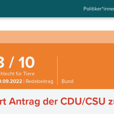
Politiker*inne
3 / 10
hlecht für Tiere
9.09.2022
| Redebeitrag
Bund
siert Antrag der CDU/CSU