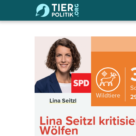
Sc
Wildtiere
2
Lina Seitzl
Lina Seitzl kriti
Wölfen