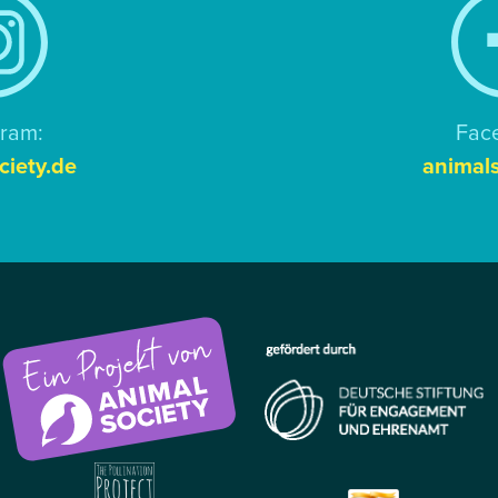
gram:
Fac
ciety.de
animals