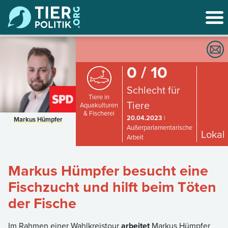
0 / 10
Schlecht für
Tiere in
Tiere
Aquakulturen
& Fischerei
20.04.2023
|
Markus Hümpfer
Außerparlamentarische
Lokal
Arbeit
Markus Hümpfer besucht eine
Fischzucht und hilft beim Töten
der Fische
Im Rahmen einer Wahlkreistour
arbeitet
Markus Hümpfer