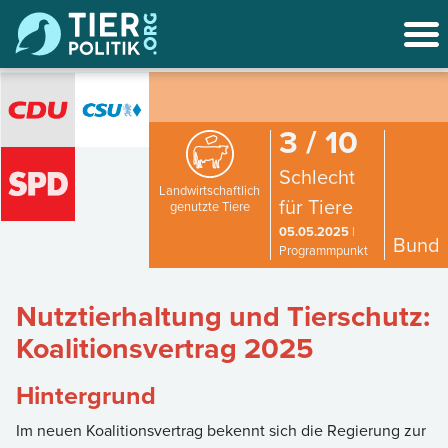
3 / 10
Schlecht
Landwirtschaftlich
für Tiere
genutzte Tiere
05.05.2025
|
Bund
Programmpunkt
Nutztierhaltung und Tierschutz:
Koalitionsvertrag 2025
Hintergrund
Im neuen Koalitionsvertrag bekennt sich die Regierung zur