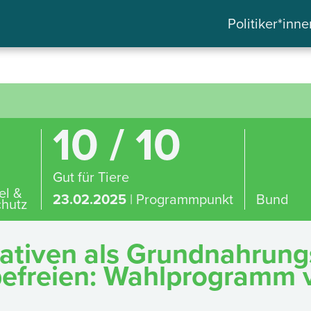
Politiker*inne
10 / 10
Gut für Tiere
el &
23.02.2025
| Programmpunkt
Bund
hutz
nativen als Grundnahrung
efreien: Wahlprogramm v