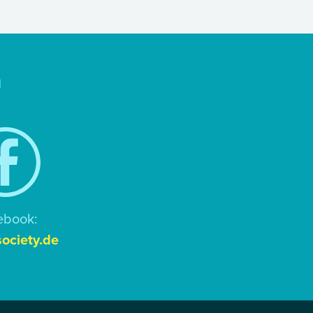
n
ebook:
ociety.de