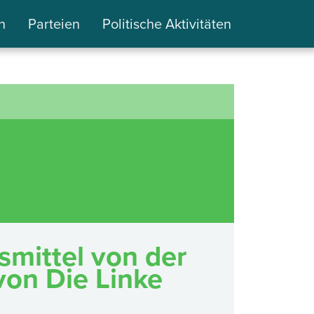
n
Parteien
Politische Aktivitäten
smittel von der
on Die Linke