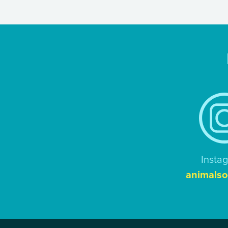
Insta
animalso