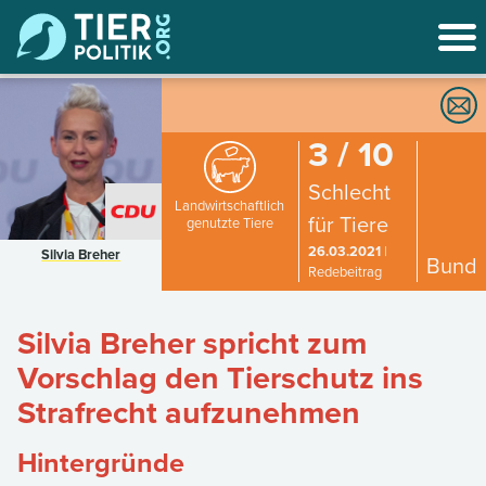
3 / 10
Schlecht
Landwirtschaftlich
für Tiere
genutzte Tiere
26.03.2021
|
Silvia Breher
Bund
Redebeitrag
Silvia Breher spricht zum
Vorschlag den Tierschutz ins
Strafrecht aufzunehmen
Hintergründe