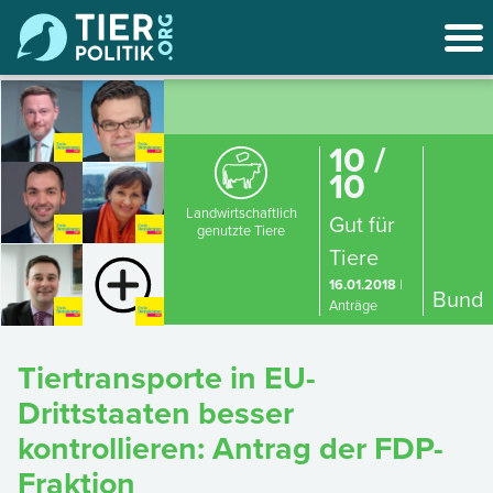
10 /
10
Landwirtschaftlich
Gut für
genutzte Tiere
Tiere
16.01.2018
|
Bund
Anträge
Tiertransporte in EU-
Drittstaaten besser
kontrollieren: Antrag der FDP-
Fraktion