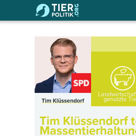
Landwirtschaf
genutzte Ti
Tim Klüssendorf
Tim Klüssendorf t
Massentierhaltun